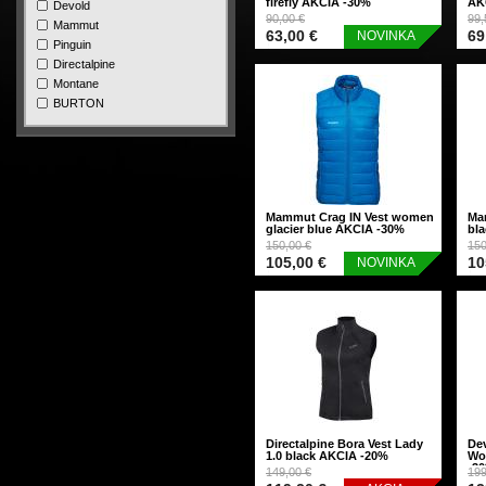
firefly AKCIA -30%
AK
Devold
90,00 €
99,
Mammut
63,00 €
69
NOVINKA
Pinguin
Directalpine
Montane
BURTON
Mammut Crag IN Vest women
Ma
glacier blue AKCIA -30%
bl
150,00 €
150
105,00 €
10
NOVINKA
Directalpine Bora Vest Lady
De
1.0 black AKCIA -20%
Wo
-3
149,00 €
199