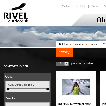
Titulka
|
Novinky
|
Akcie
|
D
Katalóg
Oblečenie
Dámske
Ve
Vesty
produktov na stránku
12
OBMEDZIŤ VÝBER
Cena
Cena od
63
€
do
155
€
Značka
BURTON SLY women vest
Pin