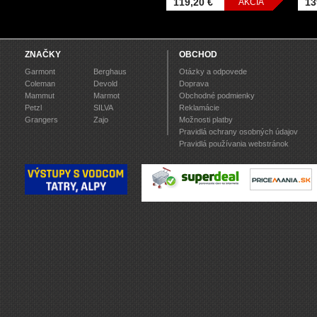
119,20 €
13
AKCIA
ZNAČKY
OBCHOD
Garmont
Berghaus
Otázky a odpovede
Coleman
Devold
Doprava
Mammut
Marmot
Obchodné podmienky
Petzl
SILVA
Reklamácie
Grangers
Zajo
Možnosti platby
Pravidlá ochrany osobných údajov
Pravidlá používania webstránok