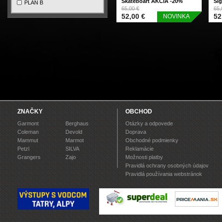
Skateboart AKCIA -20%
Sig
PLAN B
65,00 €
65,
52,00 €
52
NOVINKA
ZNAČKY
OBCHOD
Garmont
Berghaus
Otázky a odpovede
Coleman
Devold
Doprava
Mammut
Marmot
Obchodné podmienky
Petzl
SILVA
Reklamácie
Grangers
Zajo
Možnosti platby
Pravidlá ochrany osobných údajov
Pravidlá používania webstránok