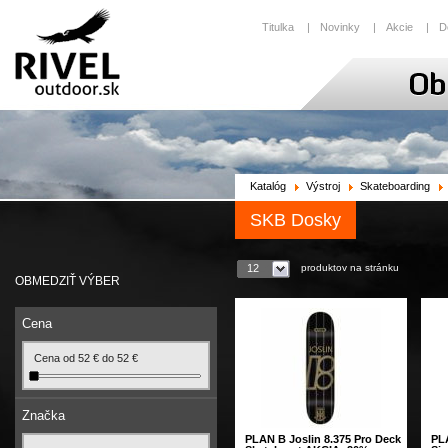
Titulka
|
Novinky
|
Akcie
|
D
Katalóg
Výstroj
Skateboarding
SKB Dosky
produktov na stránku
12
OBMEDZIŤ VÝBER
Cena
Cena od
52
€
do
52
€
Značka
PLAN B Joslin 8.375 Pro Deck
PL