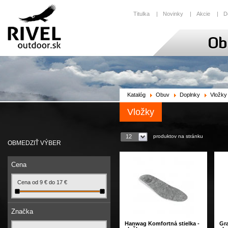
Titulka
|
Novinky
|
Akcie
|
D
Katalóg
Obuv
Doplnky
Vložky
Vložky
produktov na stránku
12
OBMEDZIŤ VÝBER
Cena
Cena od
9
€
do
17
€
Značka
Hanwag Komfortná stielka -
Gr