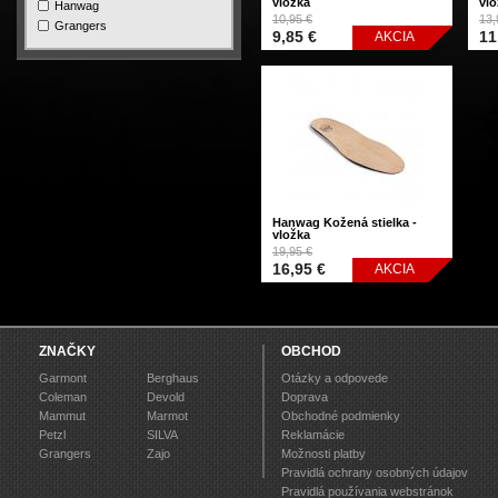
vložka
vlo
Hanwag
10,95 €
13,
Grangers
9,85 €
11
AKCIA
Hanwag Kožená stielka -
vložka
19,95 €
16,95 €
AKCIA
ZNAČKY
OBCHOD
Garmont
Berghaus
Otázky a odpovede
Coleman
Devold
Doprava
Mammut
Marmot
Obchodné podmienky
Petzl
SILVA
Reklamácie
Grangers
Zajo
Možnosti platby
Pravidlá ochrany osobných údajov
Pravidlá používania webstránok