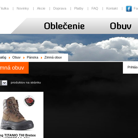
Titulka
|
Novinky
|
Akcie
|
Doprava
|
Platby
|
FAQ
|
Kontakt
|
Fa
alóg
Obuv
Pánska
Zimná obuv
imná obuv
Prihlás
produktov na stránku
ng TITANIO THI Bretex