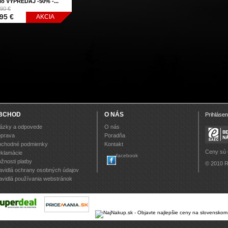
io VÝPREDAJ -50% -...
90 €
95 €
AKCIA
BCHOD
O NÁS
Prihlásen
ázky a odpovede
O nás
prava
Poradňa
chodné podmienky
Kontakt
Ceny sú
klamácie
facebook
žnosti platby
© 2010 R
avidlá ochrany osobných údajov
avidlá používania webstránok