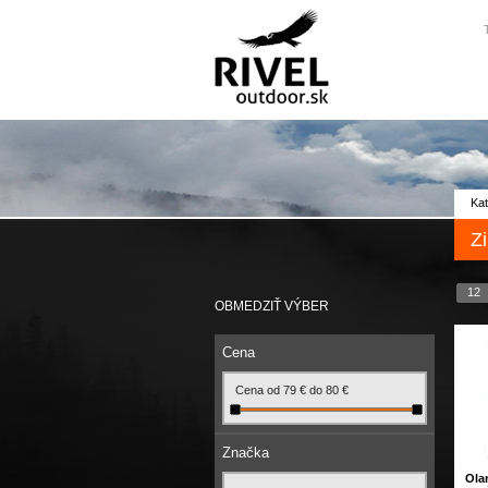
Kat
Z
12
OBMEDZIŤ VÝBER
Cena
Cena od
79
€
do
80
€
Značka
Ola