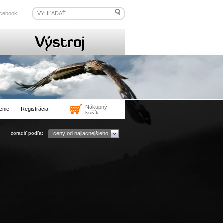
cebook
Nákupný
enie
|
Registrácia
košík
zoradiť podľa:
ceny od najlacnejšieho