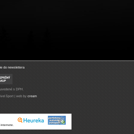
ie do newslettera
 uvedené s DPH.
ivel šport | web by
cream