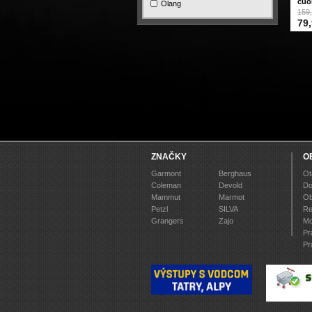
cuo
Olang
159,
79,
ZNAČKY
O
Garmont
Berghaus
Ot
Coleman
Devold
Do
Mammut
Marmot
Ob
Petzl
SILVA
Re
Grangers
Zajo
Mo
Pr
Pr