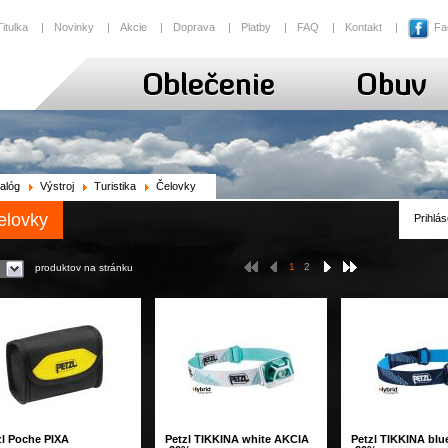
Titulka
|
Novinky
|
Akcie
|
Doprava
|
Platby
|
FAQ
|
Kontakt
|
Fa
alóg
Výstroj
Turistika
Čelovky
elovky
Prihlás
1
2
produktov na stránku
zl Poche PIXA
Petzl TIKKINA white AKCIA
Petzl TIKKINA bl