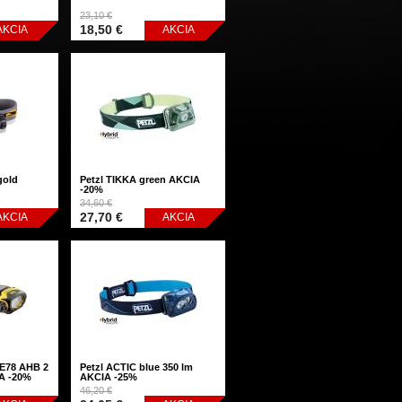
23,10 €
18,50 €
AKCIA
AKCIA
gold
Petzl TIKKA green AKCIA
-20%
34,60 €
27,70 €
AKCIA
AKCIA
 E78 AHB 2
Petzl ACTIC blue 350 lm
IA -20%
AKCIA -25%
46,20 €