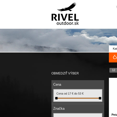
Kat
Č
12
OBMEDZIŤ VÝBER
Cena
Cena od
17
€
do
53
€
Značka
Pet