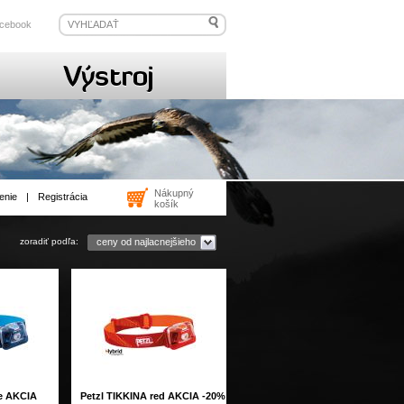
cebook
Nákupný
enie
|
Registrácia
košík
zoradiť podľa:
ceny od najlacnejšieho
ue AKCIA
Petzl TIKKINA red AKCIA -20%