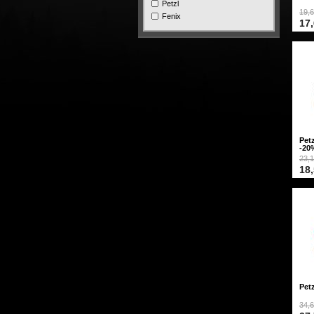
Petzl
19,6
Fenix
17,
Pet
-20
23,1
18,
Pet
34,6