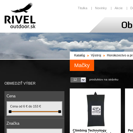
Titulka
|
Novinky
|
Akcie
|
D
Katalóg
Výstroj
Horolezectvo a p
Mačky
produktov na stránku
12
OBMEDZIŤ VÝBER
Cena
Cena od
6
€
do
153
€
Značka
Climbing Technology
Pet