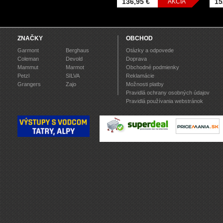
136,95 €
15
AKCIA
ZNAČKY
OBCHOD
Garmont
Berghaus
Otázky a odpovede
Coleman
Devold
Doprava
Mammut
Marmot
Obchodné podmienky
Petzl
SILVA
Reklamácie
Grangers
Zajo
Možnosti platby
Pravidlá ochrany osobných údajov
Pravidlá používania webstránok