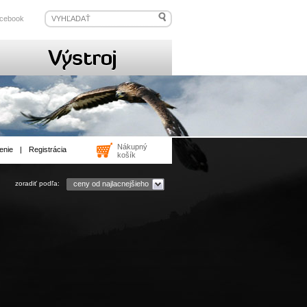
cebook
Nákupný
enie
|
Registrácia
košík
zoradiť podľa:
ceny od najlacnejšieho