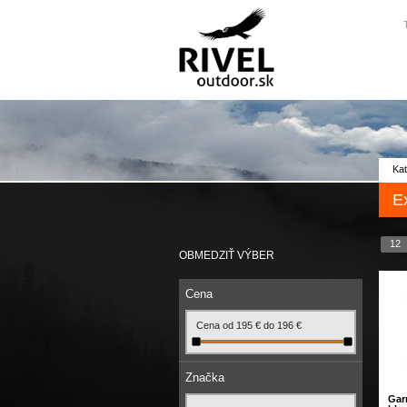
Kat
E
12
OBMEDZIŤ VÝBER
Cena
Cena od
195
€
do
196
€
Značka
Gar