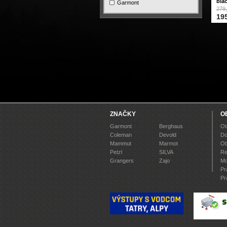
bla
Garmont
279,
195
ZNAČKY
O
Garmont
Berghaus
Ot
Coleman
Devold
Do
Mammut
Marmot
Ob
Petzl
SILVA
Re
Grangers
Zajo
Mo
Pr
Pr