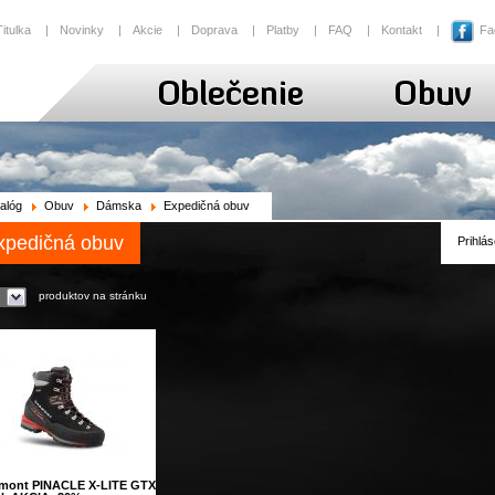
Titulka
|
Novinky
|
Akcie
|
Doprava
|
Platby
|
FAQ
|
Kontakt
|
Fa
alóg
Obuv
Dámska
Expedičná obuv
xpedičná obuv
Prihlás
produktov na stránku
mont PINACLE X-LITE GTX