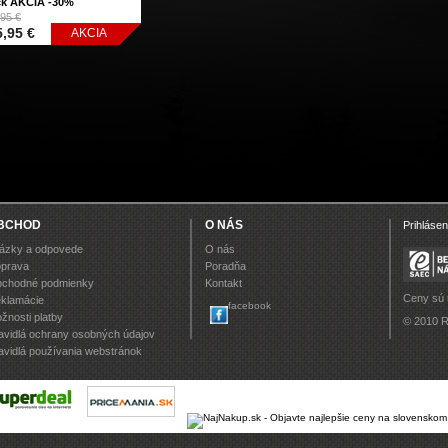
ck AKCIA -30%
95 €
,95 €
AKCIA
BCHOD
O NÁS
Prihlásen
ázky a odpovede
O nás
prava
Poradňa
chodné podmienky
Kontakt
Ceny sú
klamácie
facebook
žnosti platby
© 2010 R
avidlá ochrany osobných údajov
avidlá používania webstránok