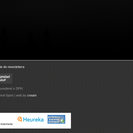
ie do newslettera
 uvedené s DPH.
ivel šport | web by
cream