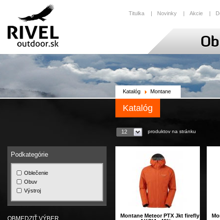
Titulka
|
Novinky
|
Akcie
|
D
Katalóg
Montane
Katalóg
produktov na stránku
12
Podkategórie
Oblečenie
Obuv
Výstroj
Montane Meteor PTX Jkt firefly
Mo
OBMEDZIŤ VÝBER