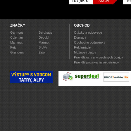
167,95 €
19
AKCIA
ZNAČKY
OBCHOD
Garmont
Berghaus
Otázky a odpovede
Coleman
Devold
Doprava
Mammut
Marmot
Obchodné podmienky
Petzl
SILVA
Reklamácie
Grangers
Zajo
Možnosti platby
Pravidlá ochrany osobných údajov
Pravidlá používania webstránok