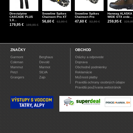
Directalpine
Snowline Spikes
Snowline Spikes
Hanwag ALASKA
CASCADE PLUS
Chainsen Pro XT
Chainsen Pro
WIDE GTX erde...
1.0...
56,60 €
47,60 €
259,95 €
62,90 €
52,90 €
329,9
179,95 €
199,95 €
ZNAČKY
OBCHOD
Garmont
Berghaus
Otázky a odpovede
Coleman
Devold
Doprava
Mammut
Marmot
Obchodné podmienky
Petzl
SILVA
Reklamácie
Grangers
Zajo
Možnosti platby
Pravidlá ochrany osobných údajov
Pravidlá používania webstránok