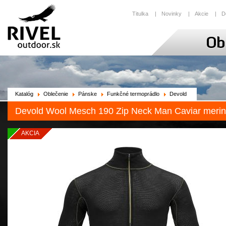
Titulka
|
Novinky
|
Akcie
|
D
Katalóg
Oblečenie
Pánske
Funkčné termoprádlo
Devold
Devold Wool Mesch 190 Zip Neck Man Caviar merino
AKCIA