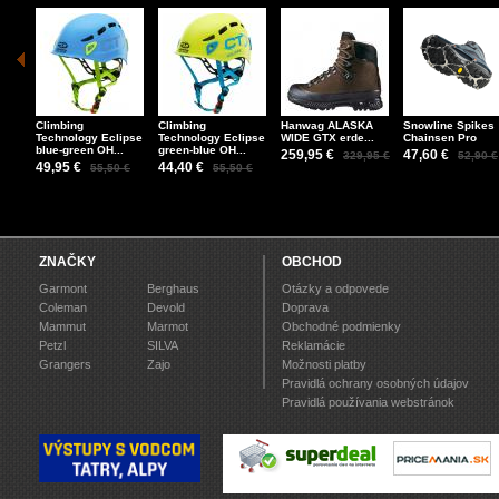
Climbing
Climbing
Hanwag ALASKA
Snowline Spikes
Technology Eclipse
Technology Eclipse
WIDE GTX erde...
Chainsen Pro
blue-green OH...
green-blue OH...
259,95 €
47,60 €
329,95 €
52,90 €
49,95 €
44,40 €
55,50 €
55,50 €
ZNAČKY
OBCHOD
Garmont
Berghaus
Otázky a odpovede
Coleman
Devold
Doprava
Mammut
Marmot
Obchodné podmienky
Petzl
SILVA
Reklamácie
Grangers
Zajo
Možnosti platby
Pravidlá ochrany osobných údajov
Pravidlá používania webstránok