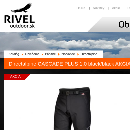
Titulka
|
Novinky
|
Akcie
|
D
Katalóg
Oblečenie
Pánske
Nohavice
Directalpine
Directalpine CASCADE PLUS 1.0 black/black AKCI
AKCIA