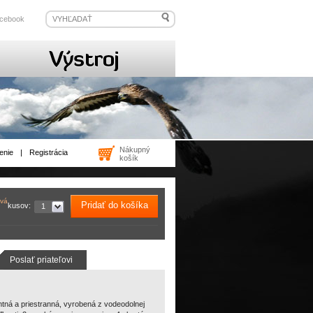
cebook
Nákupný
enie
|
Registrácia
košík
ová
Pridať do košíka
kusov:
1
Poslať priateľovi
entná a priestranná, vyrobená z vodeodolnej