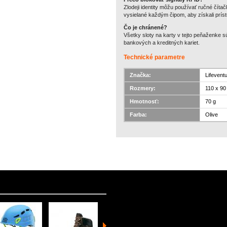
Zlodeji identity môžu používať ručné číta
vysielané každým čipom, aby získali prí
Čo je chránené?
Všetky sloty na karty v tejto peňaženke 
bankových a kreditných kariet.
Technické parametre
Značka:
Lifevent
Rozmery:
110 x 9
Hmotnosť:
70 g
Farba:
Olive