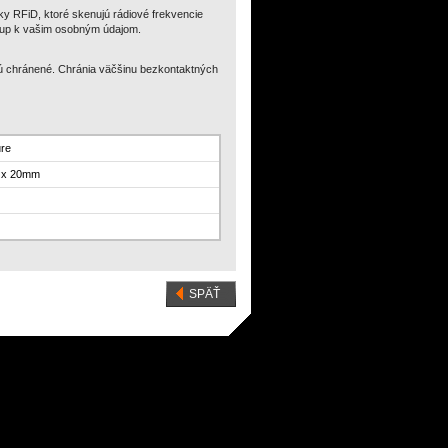
čky RFiD, ktoré skenujú rádiové frekvencie
stup k vašim osobným údajom.
sú chránené. Chránia väčšinu bezkontaktných
ure
0 x 20mm
SPÄŤ