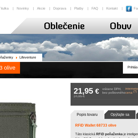
Titulka
|
Novinky
|
Akcie
|
Doprava
|
Platby
|
FAQ
|
Kontakt
|
Fa
eňaženky
Lifeventure
3 olive
Prihlás
21,95
internet
€
vrátane DPH,
(?)
bez poštovného
cena
24,95 €
Popis tovaru
Opýtajte sa
RFiD Wallet 68733 olive
Táto klasická
RFiD peňaženka
je intelig