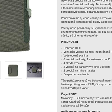
látky. Má 2 vrecká na bankovky v plnej ve
vrecká a 6 vreciek na karty. Tento skvelý
čítačkami rádiofrekvenčnej identifikácie 
polyesterovú tkaninu potiahnutú niklom a m
Peňaženka má aj jedno vonkajšie vrecko n
jednoduché bezkontaktné platby alebo cest
Všetky naše peňaženky sú vyrobené z rec
environmentálnymi výhodami, ale bez strat
všetky sú plne recyklovateľné.
PREDNOSTI:
Ochrana RFiD
Vonkajšie vrecko na zips (nechránené 
Vode odolná tkanina
6 vreciek na karty, 1 s okienkom na ID
4 skryté vrecká
2 vrecká na bankovky v plnej veľkosti
2 vrecká na mince na zips
Bezpečné zatváranie
Táto peňaženka využíva blokovací materiá
bariéra proti signálom RFiD, čím výrazne 
alebo kreditných kariet.
Čo je RFiD?
Mikročipy RFiD možno nájsť vo väčšine kre
kariet. Uľahčujú hotovostné transakcie ale
vzdialenosti až 10 stôp.
Prečo blokovať signály RFiD?