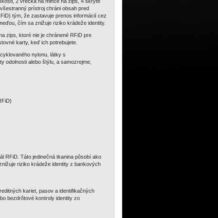
ľkosti, 2 vrecká na mince na zips, 4 skryté
 všestranný prístroj chráni obsah pred
(RFiD) tým, že zastavuje prenos informácií cez
eďou, čím sa znižuje riziko krádeže identity.
a zips, ktoré nie je chránené RFiD pre
ovné karty, keď ich potrebujete.
yklovaného nylonu, látky s
y odolnosti alebo štýlu, a samozrejme,
RFiD)
l RFiD. Táto jedinečná tkanina pôsobí ako
znižuje riziko krádeže identity z bankových
ditných kariet, pasov a identifikačných
bo bezdrôtové kontroly identity zo