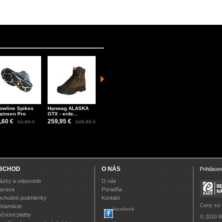
owline Spikes
Hanwag ALASKA
Snowline Spikes
Directalpine
Clim
ainsen Pro
GTX - erde...
Chainsen Pro XT
CASCADE PLUS
Tech
1.0...
blue
,60 €
259,95 €
56,60 €
52,90 €
329,95 €
62,90 €
179,95 €
49,
199,95 €
BCHOD
O NÁS
Prihlásen
ázky a odpovede
O nás
prava
Poradňa
chodné podmienky
Kontakt
Ceny sú
klamácie
facebook
žnosti platby
© 2010 R