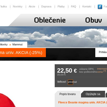
Titulka
|
Novinky
|
Akcie
|
Doprava
|
Platby
|
FAQ
|
Kontakt
|
Fa
iltovky
Mammut
a univ. AKCIA (-25%)
Prihlás
22,50
internet
€
vrátane DPH,
(?)
bez poštovného
cena
30,00 €
Veľkosť:
universal
Popis tovaru
Opýtajte sa
Fleece Beanie magma univ. AKCIA 