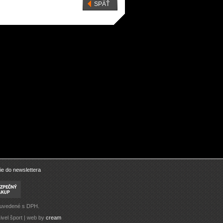
SPÄŤ
bing
Climbing
Patrol Lady 4.0 grey
nology Eclipse
Technology Eclipse
-20%
-green OH...
green-blue OH...
63,95 €
79,95 €
95 €
44,40 €
55,50 €
55,50 €
ie do newslettera
 uvedené s DPH.
ivel šport | web by
cream