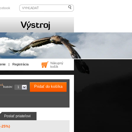
cebook
Nákupný
enie
|
Registrácia
košík
ová
Pridať do košíka
kusov:
1
Poslať priateľovi
(-25%)