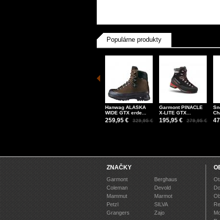
Populárne produkty
Hanwag ALASKA
Garmont PINACLE
Sn
WIDE GTX erde...
X-LITE GTX...
Ch
259,95 €
195,95 €
47
329,95 €
279,95 €
ZNAČKY
O
Garmont
Berghaus
Ot
Coleman
Devold
Do
Mammut
Marmot
Ob
Petzl
SILVA
Re
Grangers
Zajo
Mo