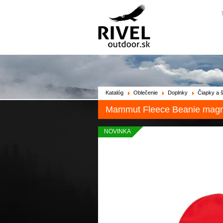
Katalóg
Oblečenie
Doplnky
Čiapky a š
Mammut Fleece Beanie magm
NOVINKA