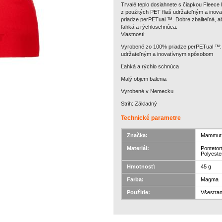
Trvalé teplo dosiahnete s čiapkou Fleec
z použitých PET fliaš udržateľným a inov
priadze perPETual ™. Dobre zbaliteľná, ab
ľahká a rýchloschnúca.
Vlastnosti:
Vyrobené zo 100% priadze perPETual ™: 
udržateľným a inovatívnym spôsobom
Ľahká a rýchlo schnúca
Malý objem balenia
Vyrobené v Nemecku
Strih: Základný
Technické parametre
Značka:
Mammut
Materiál:
Pontetor
Polyeste
Hmotnosť:
45 g
Farba:
Magma
Použitie:
Všestran