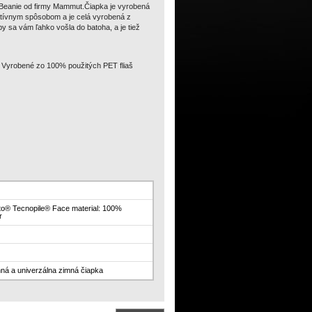
e Beanie od firmy Mammut.Čiapka je vyrobená
atívnym spôsobom a je celá vyrobená z
y sa vám ľahko vošla do batoha, a je tiež
Vyrobené zo 100% použitých PET fliaš
to® Tecnopile® Face material: 100%
r
ná a univerzálna zimná čiapka