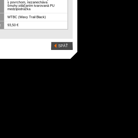
s povrchom, nezanecháva
šmuhy;stláčaním tvarovaná PU
medzipodrážka
WTBC (Wavy Trail Black)
:
93,50 €
SPÄŤ
bing
Climbing
Snowline Spikes
nology Eclipse
Technology Eclipse
Chainsen Pro XT
n-blue OH...
blue-green OH...
56,60 €
62,90 €
40 €
49,95 €
55,50 €
55,50 €