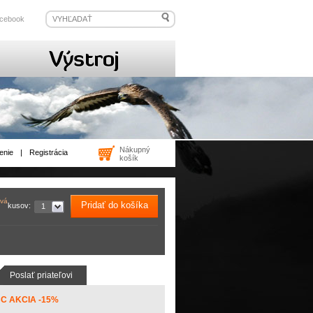
cebook
Nákupný
enie
|
Registrácia
košík
ová
Pridať do košíka
kusov:
1
Poslať priateľovi
TBC AKCIA -15%