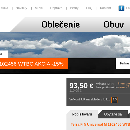
Titulka
|
Novinky
|
Akcie
|
Doprava
|
Platby
|
FAQ
|
Kontakt
|
Fa
va
M 1102456 WTBC AKCIA -15%
Prihlás
93,50
internet
€
vrátane DPH,
(?)
bez poštovného
cena
110,00 €
Veľkosť UK na sklade v B.B.:
9,5
Popis tovaru
Opýtajte sa
Terra Fi 5 Universal M 1102456 W