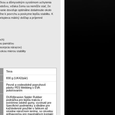
rážkou a dômyselným systémom uchytenia
podošvu
, vďaka čomu sa nemôže stať, že
vanie dovoľuje optimálne dotiahnutie okolo
ne k povrchu a poskytne lepšiu stabilitu. K
rispieva mäkký došľap a príjemné
och)
vou pamäťou
sorpcia nárazov)
okou mierou stability
Teva
830 g (UK42/pár)
Pevné a vodeodolné popruhové
pásky PES Webbing s EVA
polstrovaním
DURAbrasion Spider Rubber
podrážka pre lepšiu trakciu z
extrémne odolné gumy, vyvinuté pre
špecifické podmienky a ideálne pre
každodenné použitie v ľahkom až
stredne náročnom teréne, so skvelou
priľnavosťou pre maximálnym kontakt