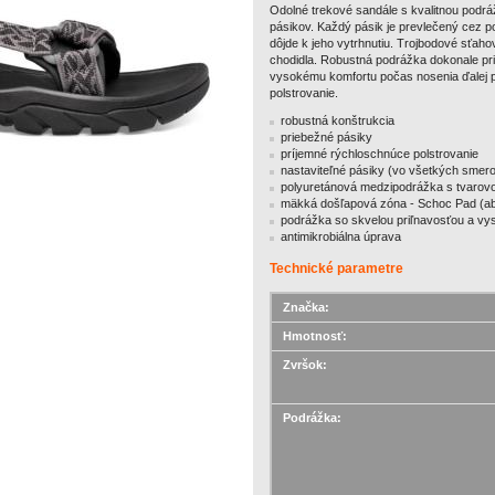
Odolné trekové sandále s kvalitnou pod
pásikov.
Každý pásik je prevlečený cez 
dôjde k jeho vytrhnutiu. Trojbodové sťaho
chodidla. Robustná podrážka dokonale priľ
vysokému komfortu počas nosenia ďalej p
polstrovanie.
robustná konštrukcia
priebežné pásiky
príjemné rýchloschnúce polstrovanie
nastaviteľné pásiky (vo všetkých smer
polyuretánová medzipodrážka s tvaro
mäkká došľapová zóna - Schoc Pad (ab
podrážka so skvelou priľnavosťou a vys
antimikrobiálna úprava
Technické parametre
Značka:
Hmotnosť:
Zvršok:
Podrážka: