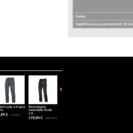
Farba:
Najnižšia cena za posledných 30 dní
trol Lady 4.0 grey
Directalpine
Hanwag ALASKA
Snowline Spikes
Clim
0%
CASCADE PLUS
WIDE GTX erde...
Chainsen Pro
Tech
1.0...
gree
,95 €
259,95 €
47,60 €
79,95 €
329,95 €
52,90 €
179,95 €
44,
199,95 €