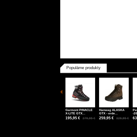
Populárne produkty
Garmont PINACLE
Hanwag ALASKA
Pa
X-LITE GTX...
GTX - erde...
-2
195,95 €
259,95 €
63
279,95 €
329,95 €